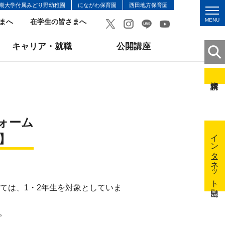
期大学付属みどり野幼稚園
にながわ保育園
西田地方保育園
MENU
まへ
在学生の皆さまへ
キャリア・就職
公開講座
ォーム
インターネット出願
】
ては、1・2年生を対象としていま
。